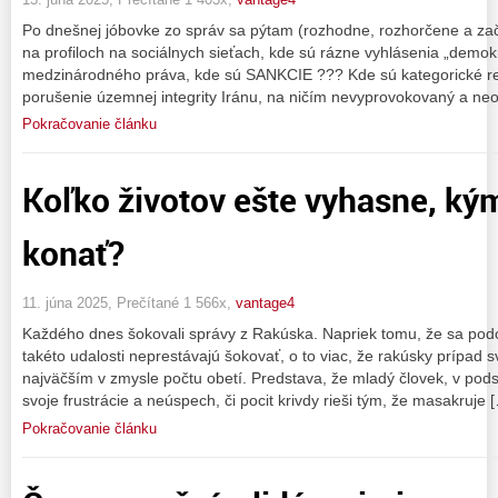
Po dnešnej jóbovke zo správ sa pýtam (rozhodne, rozhorčene a zač
na profiloch na sociálnych sieťach, kde sú rázne vyhlásenia „demok
medzinárodného práva, kde sú SANKCIE ??? Kde sú kategorické r
porušenie územnej integrity Iránu, na ničím nevyprovokovaný a n
Pokračovanie článku
Koľko životov ešte vyhasne, k
konať?
11. júna 2025, Prečítané 1 566x,
vantage4
Každého dnes šokovali správy z Rakúska. Napriek tomu, že sa podob
takéto udalosti neprestávajú šokovať, o to viac, že rakúsky prípad 
najväčším v zmysle počtu obetí. Predstava, že mladý človek, v pods
svoje frustrácie a neúspech, či pocit krivdy rieši tým, že masakruje 
Pokračovanie článku