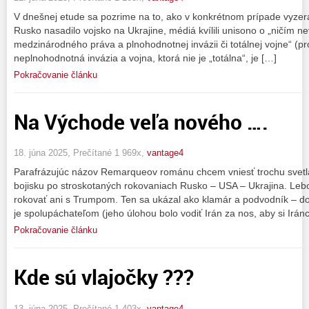
V dnešnej etude sa pozrime na to, ako v konkrétnom prípade vyze
Rusko nasadilo vojsko na Ukrajine, médiá kvílili unisono o „ničím n
medzinárodného práva a plnohodnotnej invázii či totálnej vojne“ (pro
neplnohodnotná invázia a vojna, ktorá nie je „totálna“, je […]
Pokračovanie článku
Na Východe veľa nového ….
18. júna 2025, Prečítané 1 969x,
vantage4
Parafrázujúc názov Remarqueov románu chcem vniesť trochu svetla
bojisku po stroskotaných rokovaniach Rusko – USA – Ukrajina. Lebo
rokovať ani s Trumpom. Ten sa ukázal ako klamár a podvodník – doká
je spolupáchateľom (jeho úlohou bolo vodiť Irán za nos, aby si Iránc
Pokračovanie článku
Kde sú vlajočky ???
13. júna 2025, Prečítané 1 403x,
vantage4