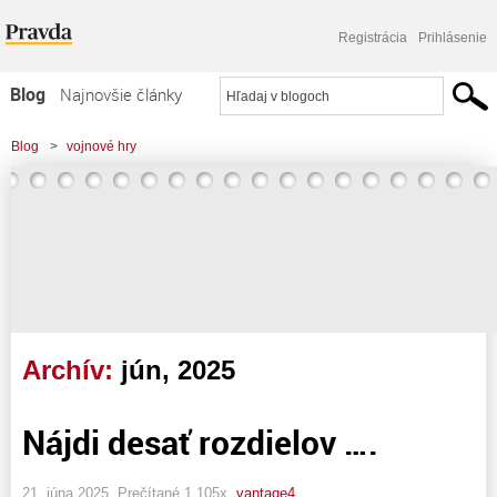
Registrácia
Prihlásenie
Blog
Najnovšie články
Najčítanejšie články
Blog
>
vojnové hry
Najkomentovanejšie články
Zoznam blogov
Komerčné blogy
Archív:
jún, 2025
Nájdi desať rozdielov ….
21. júna 2025, Prečítané 1 105x,
vantage4