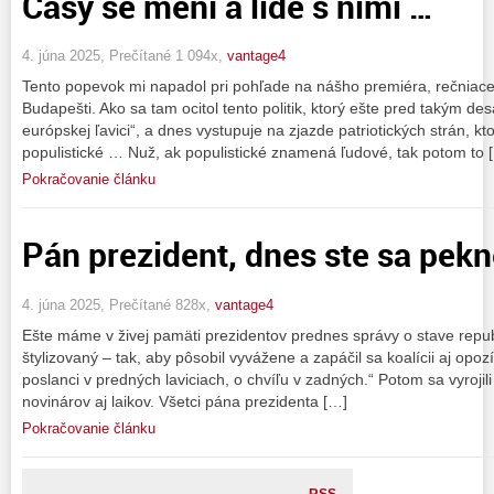
Časy se mění a lidé s nimi …
4. júna 2025, Prečítané 1 094x,
vantage4
Tento popevok mi napadol pri pohľade na nášho premiéra, rečniac
Budapešti. Ako sa tam ocitol tento politik, ktorý ešte pred takým de
európskej ľavici“, a dnes vystupuje na zjazde patriotických strán, 
populistické … Nuž, ak populistické znamená ľudové, tak potom to 
Pokračovanie článku
Pán prezident, dnes ste sa pekne
4. júna 2025, Prečítané 828x,
vantage4
Ešte máme v živej pamäti prezidentov prednes správy o stave repu
štylizovaný – tak, aby pôsobil vyvážene a zapáčil sa koalícii aj opozíc
poslanci v predných laviciach, o chvíľu v zadných.“ Potom sa vyrojili
novinárov aj laikov. Všetci pána prezidenta […]
Pokračovanie článku
RSS